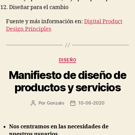
Diseñar para el cambio
Fuente y más información en:
Digital Product
Design Principles
Categorías
DISEÑO
Manifiesto de diseño de
productos y servicios
Por
Gonzalo
10-06-2020
Autor
Fecha
de
de
la
la
entrada
entrada
Nos centramos en las necesidades de
nuestros usuarios.