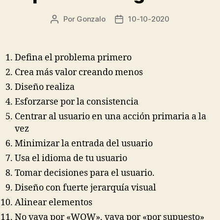
Por
Gonzalo
10-10-2020
Autor
Fecha
de
de
la
la
entrada
entrada
Defina el problema primero
Crea más valor creando menos
Diseño realiza
Esforzarse por la consistencia
Centrar al usuario en una acción primaria a la
vez
Minimizar la entrada del usuario
Usa el idioma de tu usuario
Tomar decisiones para el usuario.
Diseño con fuerte jerarquía visual
Alinear elementos
No vaya por «WOW», vaya por «por supuesto»