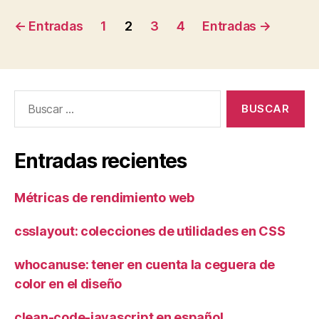
Paginación
←
Entradas
1
2
3
4
Entradas
→
de
entradas
Buscar:
Entradas recientes
Métricas de rendimiento web
csslayout: colecciones de utilidades en CSS
whocanuse: tener en cuenta la ceguera de
color en el diseño
clean-code-javascript en español