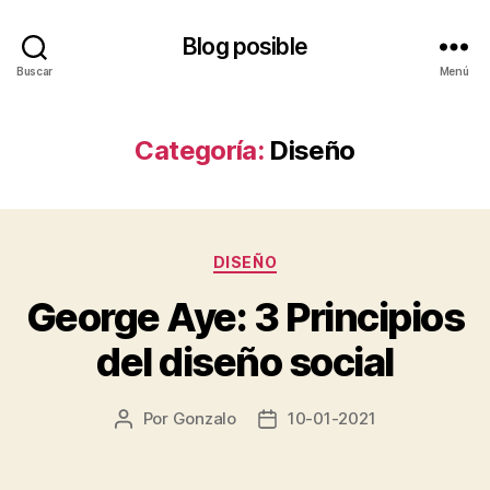
Blog posible
Buscar
Menú
Categoría:
Diseño
Categorías
DISEÑO
George Aye: 3 Principios
del diseño social
Por
Gonzalo
10-01-2021
Autor
Fecha
de
de
la
la