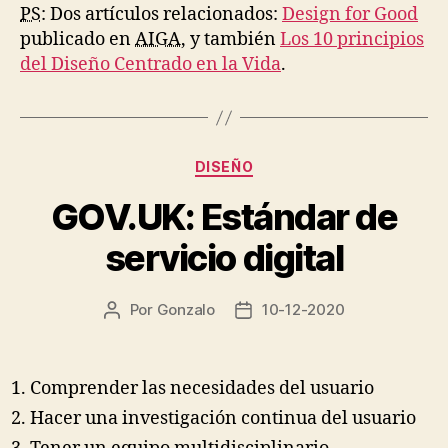
PS
: Dos artículos relacionados:
Design for Good
publicado en
AIGA
, y también
Los 10 principios
del Diseño Centrado en la Vida
.
Categorías
DISEÑO
GOV.UK: Estándar de
servicio digital
Por
Gonzalo
10-12-2020
Autor
Fecha
de
de
la
la
entrada
entrada
Comprender las necesidades del usuario
Hacer una investigación continua del usuario