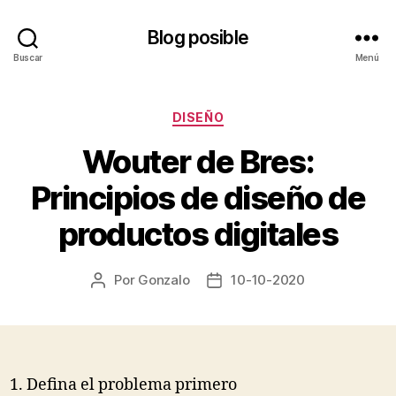
Blog posible
Buscar
Menú
Categorías
DISEÑO
Wouter de Bres:
Principios de diseño de
productos digitales
Por
Gonzalo
10-10-2020
Autor
Fecha
de
de
la
la
entrada
entrada
Defina el problema primero