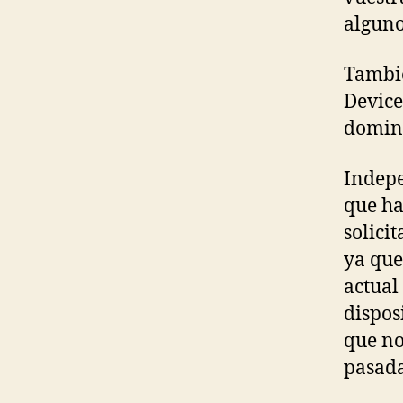
alguno
Tambié
Device
domina
Indepe
que ha
solici
ya que
actual
dispos
que no
pasada