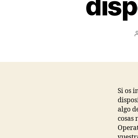
disp
Si os i
dispos
algo d
cosas 
Operat
vuestr