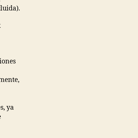
luida).
x
iones
amente,
o
s, ya
e