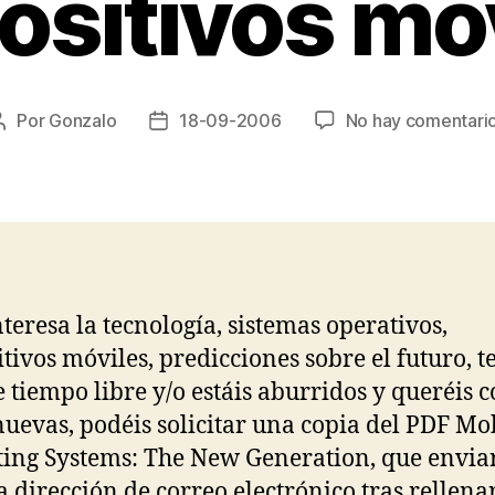
ositivos mó
Por
Gonzalo
18-09-2006
No hay comentari
Autor
Fecha
de
de
la
la
entrada
entrada
nteresa la tecnología, sistemas operativos,
itivos móviles, predicciones sobre el futuro, t
e tiempo libre y/o estáis aburridos y queréis 
nuevas, podéis solicitar una copia del PDF Mo
ing Systems: The New Generation, que envia
a dirección de correo electrónico tras rellena