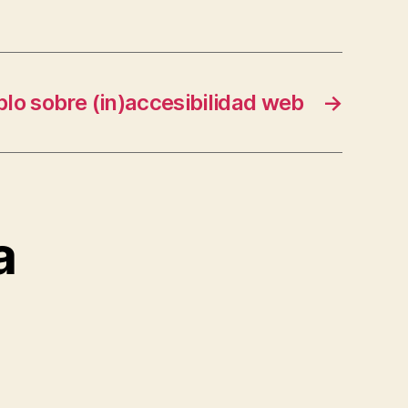
plo sobre (in)accesibilidad web
→
a