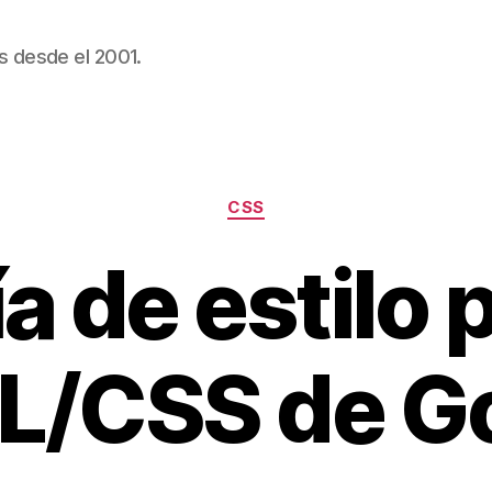
s desde el 2001.
Categorías
CSS
a de estilo 
/CSS de G