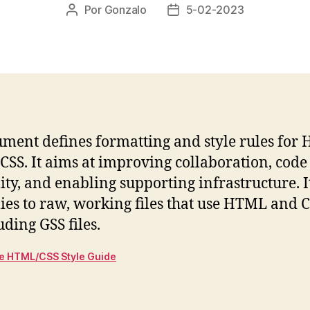
Por
Gonzalo
5-02-2023
Autor
Fecha
de
de
la
la
entrada
entrada
ment defines formatting and style rules for
CSS. It aims at improving collaboration, code
ity, and enabling supporting infrastructure. I
ies to raw, working files that use HTML and C
uding GSS files.
e HTML/CSS Style Guide