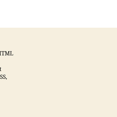
 HTML
t
SS,