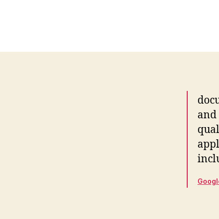
docu
and 
qual
appl
incl
Googl