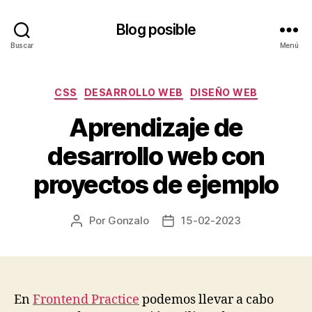
Blog posible
Buscar
Menú
Categorías
CSS
DESARROLLO WEB
DISEÑO WEB
Aprendizaje de
desarrollo web con
proyectos de ejemplo
Por
Gonzalo
15-02-2023
Autor
Fecha
de
de
la
la
entrada
entrada
En
Frontend Practice
podemos llevar a cabo