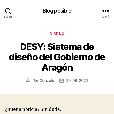
Blog posible
Buscar
Menú
Categorías
DISEÑO
DESY: Sistema de
diseño del Gobierno de
Aragón
Por
Gonzalo
29-06-2022
Autor
Fecha
de
de
la
la
entrada
entrada
¿Buena noticia? Sin duda.