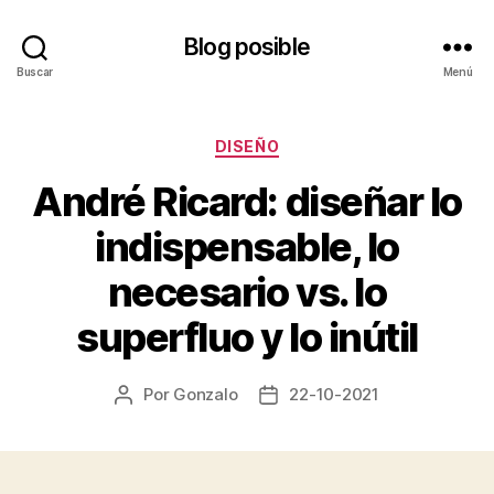
Blog posible
Buscar
Menú
Categorías
DISEÑO
André Ricard: diseñar lo
indispensable, lo
necesario vs. lo
superfluo y lo inútil
Por
Gonzalo
22-10-2021
Autor
Fecha
de
de
la
la
entrada
entrada