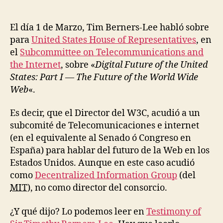
Lee
habló
para
El día 1 de Marzo,
Tim Berners-Lee
habló sobre
un
para
United States House of Representatives
, en
subcomité
el
Subcommittee on Telecommunications and
del
the Internet
, sobre «
Digital Future of the United
US
States: Part I — The Future of the World Wide
House
Web
«.
of
Representatives
Es decir, que el Director del W3C, acudió a un
subcomité de Telecomunicaciones e internet
(en el equivalente al Senado ó Congreso en
España) para hablar del futuro de la Web en los
Estados Unidos. Aunque en este caso acudió
como
Decentralized Information Group
(del
MIT
), no como director del consorcio.
¿Y qué dijo? Lo podemos leer en
Testimony of