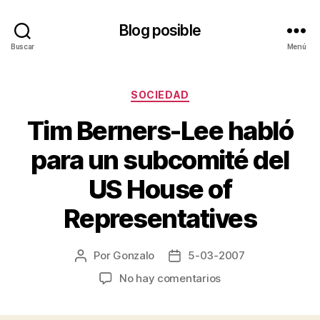
Blog posible
Buscar
Menú
Categorías
SOCIEDAD
Tim Berners-Lee habló
para un subcomité del
US House of
Representatives
Por
Gonzalo
5-03-2007
Autor
Fecha
de
de
en
No hay comentarios
la
la
Tim
entrada
entrada
Berners-