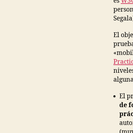
es
W3C
person
Segala
El obj
prueba
«mobi
Practi
nivele
alguna
El p
de 
prác
auto
(muy