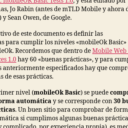
 mobileOK Basic Tests 1.0
, y está editado por
as, Jo Rabin (antes de mTLD Mobile y ahora 
) y Sean Owen, de Google.
etivo de este documento es definir las
s para cumplir los niveles «mobileOk Basic»
leOk. Recordemos que dentro de
Mobile Web 
ces 1.0
hay 60 «buenas prácticas», y para cump
s anteriormente especificados hay que comp
s de esas prácticas.
rimer nivel (
mobileOk Basic
) se puede
comp
forma automática
y se corresponde con
30 b
ticas
. Un buen sitio para comprobar de for
mática si cumplimos algunas buenas práctica
 complicado, por experiencia propia), es me