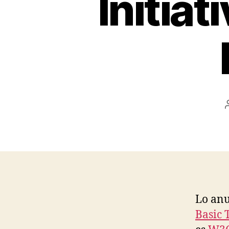
Initia
Lo anu
Basic 