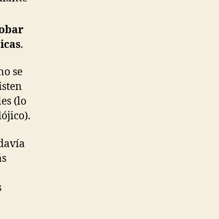
obar
icas
.
no se
isten
es (lo
ójico).
davía
ás
s