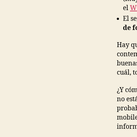
el
W3
El s
de 
Hay qu
contem
buenas
cuál, 
¿Y cóm
no est
probab
mobil
inform