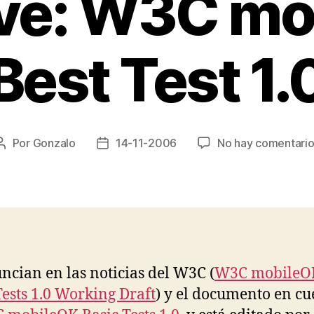
tive: W3C m
Best Test 1.
Por
Gonzalo
14-11-2006
No hay comentari
Autor
Fecha
de
de
la
la
entrada
entrada
ncian en las noticias del W3C (
W3C mobileO
Tests 1.0 Working Draft
) y el documento en cu