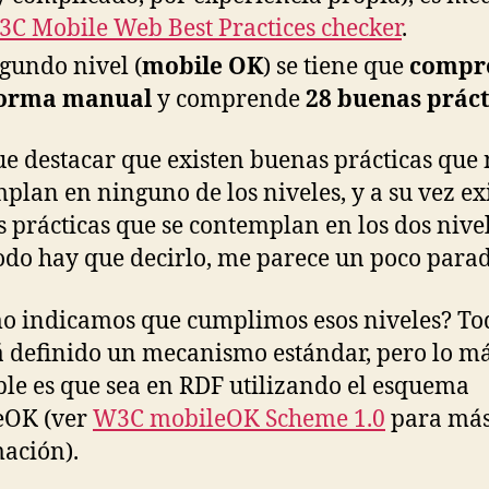
C Mobile Web Best Practices checker
.
egundo nivel (
mobile OK
) se tiene que
compr
forma manual
y comprende
28 buenas práct
e destacar que existen buenas prácticas que 
plan en ninguno de los niveles, y a su vez ex
 prácticas que se contemplan en los dos nivel
todo hay que decirlo, me parece un poco parad
o indicamos que cumplimos esos niveles? To
á definido un mecanismo estándar, pero lo m
le es que sea en RDF utilizando el esquema
eOK (ver
W3C mobileOK Scheme 1.0
para má
ación).